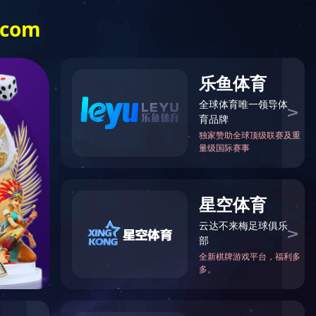
网
|
LEJING.COM
|